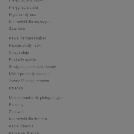
Pielęgnacja włosów
Pielęgnacja ciała
Higiena intymna
Kosmetyki dla mężczyzn
Żywność
Kawa, herbata i kakao
Napoje, wody i soki
Oliwy i oleje
Produkty sypkie
Słodycze, przekąski, desery
Miód i produkty pszczele
Żywność bezglutenowa
Dziecko
Mokre chusteczki pielęgnacyjne
Pieluchy
Zabawki
Kosmetyki dla dziecka
Kąpiel dziecka
Kamienie dziecka