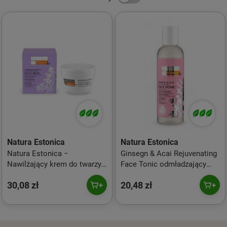
Natura Estonica
Natura Estonica
Natura Estonica −
Ginsegn & Acai Rejuvenating
Nawilżający krem do twarzy
Face Tonic odmładzający
Sophora Japonica Hydrating
tonik przeciwzmarszczkowy
30,08 zł
20,48 zł
Boost Face Cream − 50 ml
do twarzy 200ml