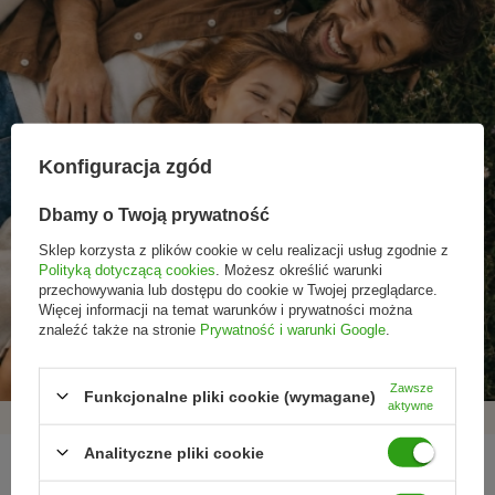
Konfiguracja zgód
Dbamy o Twoją prywatność
Sklep korzysta z plików cookie w celu realizacji usług zgodnie z
Polityką dotyczącą cookies
. Możesz określić warunki
przechowywania lub dostępu do cookie w Twojej przeglądarce.
Promocje tylko dla
Nowości przed
Rezygnacja w każdej
Więcej informacji na temat warunków i prywatności można
subskrybentów
premierą
chwili
znaleźć także na stronie
Prywatność i warunki Google
.
Zawsze
Funkcjonalne pliki cookie (wymagane)
aktywne
Analityczne pliki cookie
REGULAMINY