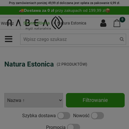
Przy zamówieniach poniżej 49,99 zł doliczana jest opłata za pakowanie 6,99 zł.
Dostawa za 0 zł
przy zakupach od 199,99 zł
0
Strona główna
Natura Estonica
Wstecz
Natura Estonica
(2 PRODUKTÓW)
Filtrowanie
Szybka dostawa
Nowość
Promocja