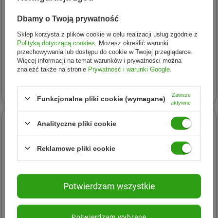
Dbamy o Twoją prywatność
Sklep korzysta z plików cookie w celu realizacji usług zgodnie z
Polityką dotyczącą cookies
. Możesz określić warunki
Alepia
Alepia
przechowywania lub dostępu do cookie w Twojej przeglądarce.
Alepia Mydło 25% Laurowe
Alepia − Mydło 5% Laurowe
Więcej informacji na temat warunków i prywatności można
190G
− 190 g
znaleźć także na stronie
Prywatność i warunki Google
.
26,29 zł
15,07 zł
Zawsze
Funkcjonalne pliki cookie (wymagane)
aktywne
Analityczne pliki cookie
Reklamowe pliki cookie
Potwierdzam wszystkie
Potwierdzam wybrane