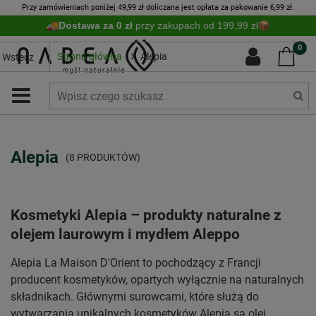
Przy zamówieniach poniżej 49,99 zł doliczana jest opłata za pakowanie 6,99 zł.
Dostawa za 0 zł
przy zakupach od 199,99 zł
0
Strona główna
Alepia
Wstecz
Alepia
(8 PRODUKTÓW)
Kosmetyki Alepia – produkty naturalne z
olejem laurowym i mydłem Aleppo
Alepia La Maison D'Orient to pochodzący z Francji
producent kosmetyków, opartych wyłącznie na naturalnych
składnikach. Głównymi surowcami, które służą do
wytwarzania unikalnych kosmetyków Alepia są olej