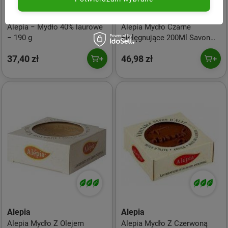
Alepia
Alepia
Alepia − Mydło 40% laurowe
Alepia Mydło Czarne
− 190 g
Pielęgnujące 200Ml Savon
Noir
37,40 zł
46,98 zł
Alepia
Alepia
Alepia Mydło Z Olejem
Alepia Mydło Z Czerwoną