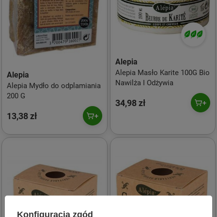
Alepia
Alepia Masło Karite 100G Bio
Alepia
Nawilża I Odżywia
Alepia Mydło do odplamiania
200 G
34,98 zł
13,38 zł
Konfiguracja zgód