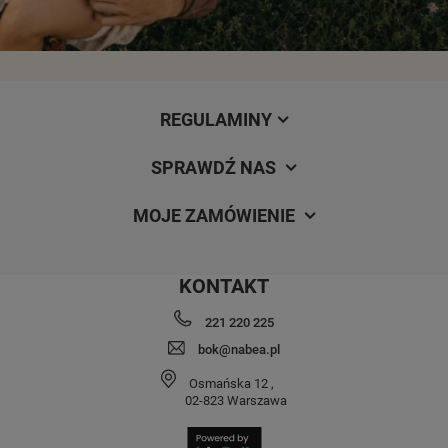
REGULAMINY
SPRAWDŹ NAS
MOJE ZAMÓWIENIE
KONTAKT
221 220 225
bok@nabea.pl
Osmańska 12
,
02-823
Warszawa