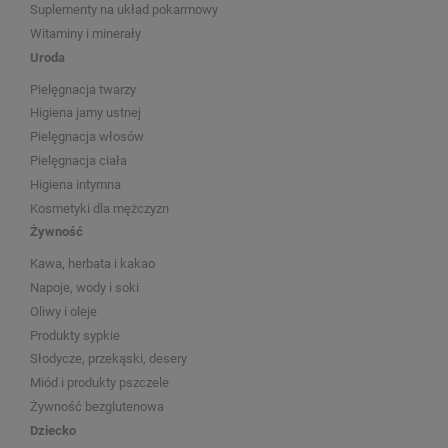
Suplementy na układ pokarmowy
Witaminy i minerały
Uroda
Pielęgnacja twarzy
Higiena jamy ustnej
Pielęgnacja włosów
Pielęgnacja ciała
Higiena intymna
Kosmetyki dla mężczyzn
Żywność
Kawa, herbata i kakao
Napoje, wody i soki
Oliwy i oleje
Produkty sypkie
Słodycze, przekąski, desery
Miód i produkty pszczele
Żywność bezglutenowa
Dziecko