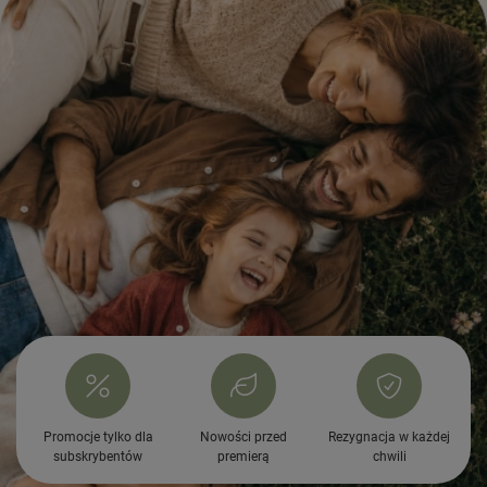
Promocje tylko dla
Nowości przed
Rezygnacja w każdej
subskrybentów
premierą
chwili