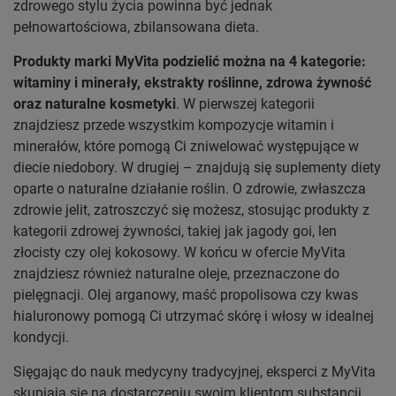
zdrowego stylu życia powinna być jednak
pełnowartościowa, zbilansowana dieta.
Produkty marki MyVita podzielić można na 4 kategorie:
witaminy i minerały, ekstrakty roślinne, zdrowa żywność
oraz naturalne kosmetyki
. W pierwszej kategorii
znajdziesz przede wszystkim kompozycje witamin i
minerałów, które pomogą Ci zniwelować występujące w
diecie niedobory. W drugiej – znajdują się suplementy diety
oparte o naturalne działanie roślin. O zdrowie, zwłaszcza
zdrowie jelit, zatroszczyć się możesz, stosując produkty z
kategorii zdrowej żywności, takiej jak jagody goi, len
złocisty czy olej kokosowy. W końcu w ofercie MyVita
znajdziesz również naturalne oleje, przeznaczone do
pielęgnacji. Olej arganowy, maść propolisowa czy kwas
hialuronowy pomogą Ci utrzymać skórę i włosy w idealnej
kondycji.
Sięgając do nauk medycyny tradycyjnej, eksperci z MyVita
skupiają się na dostarczeniu swoim klientom substancji