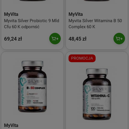
MyVita
MyVita
Myvita Silver Probiotic 9 Mld
Myvita Silver Witamina B 50
Cfu 60 K odpornść
Complex 60 K
69,24 zł
48,45 zł
PROMOCJA
MyVita