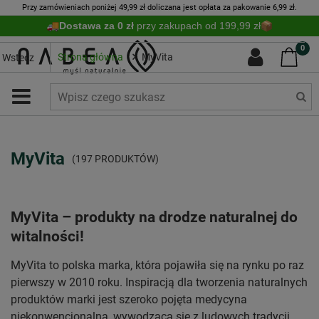
Przy zamówieniach poniżej 49,99 zł doliczana jest opłata za pakowanie 6,99 zł.
Dostawa za 0 zł
przy zakupach od 199,99 zł
0
Strona główna
MyVita
Wstecz
MyVita
(197 PRODUKTÓW)
MyVita – produkty na drodze naturalnej do
witalności!
MyVita to polska marka, która pojawiła się na rynku po raz
pierwszy w 2010 roku. Inspiracją dla tworzenia naturalnych
produktów marki jest szeroko pojęta medycyna
niekonwencjonalna, wywodząca się z ludowych tradycji.