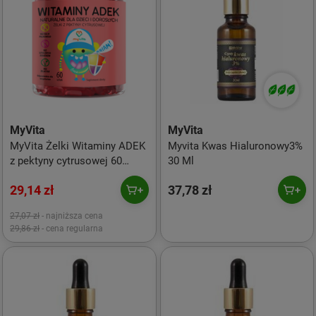
MyVita
MyVita
MyVita Żelki Witaminy ADEK
Myvita Kwas Hialuronowy3%
z pektyny cytrusowej 60
30 Ml
sztuk (dzieci i dorośli)
29,14 zł
37,78 zł
27,07 zł
- najniższa cena
29,86 zł
- cena regularna