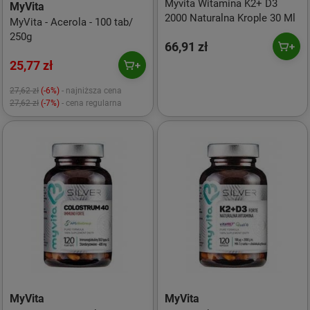
Myvita Witamina K2+ D3
MyVita
2000 Naturalna Krople 30 Ml
MyVita - Acerola - 100 tab/
250g
66,91 zł
25,77 zł
27,62 zł
(-6%)
- najniższa cena
27,62 zł
(-7%)
- cena regularna
MyVita
MyVita