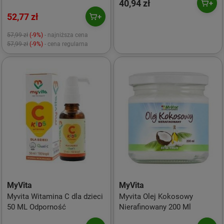
40,94 zł
52,77 zł
57,99 zł
(-9%)
- najniższa cena
57,99 zł
(-9%)
- cena regularna
MyVita
MyVita
Myvita Witamina C dla dzieci
Myvita Olej Kokosowy
50 ML Odporność
Nierafinowany 200 Ml