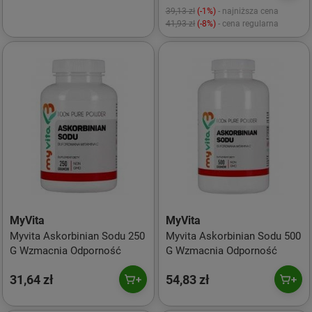
39,13 zł
(-1%)
- najniższa cena
41,93 zł
(-8%)
- cena regularna
MyVita
MyVita
Myvita Askorbinian Sodu 250
Myvita Askorbinian Sodu 500
G Wzmacnia Odporność
G Wzmacnia Odporność
31,64 zł
54,83 zł