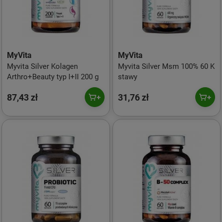
MyVita
MyVita
Myvita Silver Kolagen
Myvita Silver Msm 100% 60 K
Arthro+Beauty typ I+II 200 g
stawy
87,43 zł
31,76 zł