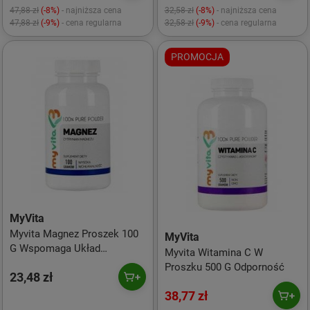
47,88 zł
(-8%)
- najniższa cena
32,58 zł
(-8%)
- najniższa cena
47,88 zł
(-9%)
- cena regularna
32,58 zł
(-9%)
- cena regularna
PROMOCJA
MyVita
Myvita Magnez Proszek 100
MyVita
G Wspomaga Układ
Myvita Witamina C W
Nerwowy
Proszku 500 G Odporność
23,48 zł
38,77 zł