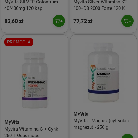
MyVita SILVER Colostrum
Myvita Silver Witamina K2
40/400mg 120 kap
100+D3 2000 Forte 120 K
82,60 zł
77,72 zł
PROMOCJA
MyVita
MyVita - Magnez (cytrynian
MyVita
magnezu) - 250 g
Myvita Witamina C + Cynk
250 T Odporność