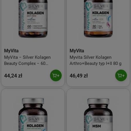
MyVita
MyVita
MyVita − Silver Kolagen
Myvita Silver Kolagen
Beauty Complex − 60
Arthro+Beauty typ I+II 80 g
kapsułek
44,24 zł
46,49 zł