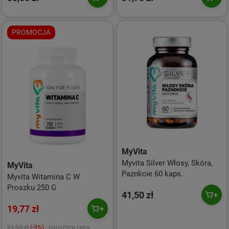
PROMOCJA
MyVita
Myvita Silver Włosy, Skóra,
MyVita
Paznkcie 60 kaps.
Myvita Witamina C W
Proszku 250 G
41,50 zł
19,77 zł
21,93 zł
(-9%)
- najniższa cena