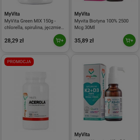
MyVita
MyVita
MyVita Green MIX 150g -
Myvita Biotyna 100% 2500
chlorella, spirulina, jęczmień,
Mcg 30Ml
matcha
28,29 zł
35,89 zł
PROMOCJA
MyVita