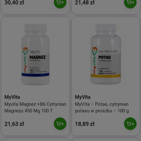
30,40 zł
21,48 zł
MyVita
MyVita
Myvita Magnez +B6 Cytrynian
MyVita − Potas, cytrynian
Magnezu 450 Mg 100 T
potasu w proszku − 100 g
21,63 zł
18,89 zł