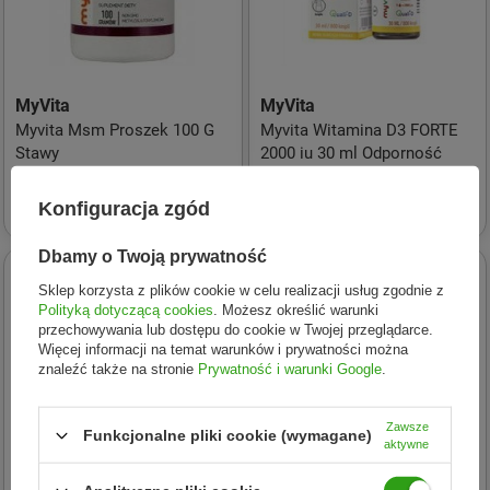
MyVita
MyVita
Myvita Msm Proszek 100 G
Myvita Witamina D3 FORTE
Stawy
2000 iu 30 ml Odporność
14,70 zł
26,36 zł
Konfiguracja zgód
Dbamy o Twoją prywatność
Sklep korzysta z plików cookie w celu realizacji usług zgodnie z
Polityką dotyczącą cookies
. Możesz określić warunki
przechowywania lub dostępu do cookie w Twojej przeglądarce.
Więcej informacji na temat warunków i prywatności można
znaleźć także na stronie
Prywatność i warunki Google
.
Zawsze
Funkcjonalne pliki cookie (wymagane)
aktywne