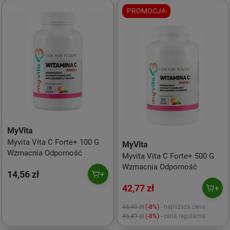
PROMOCJA
MyVita
Myvita Vita C Forte+ 100 G
MyVita
Wzmacnia Odporność
Myvita Vita C Forte+ 500 G
Wzmacnia Odporność
14,56 zł
42,77 zł
46,49 zł
(-8%)
- najniższa cena
46,49 zł
(-8%)
- cena regularna