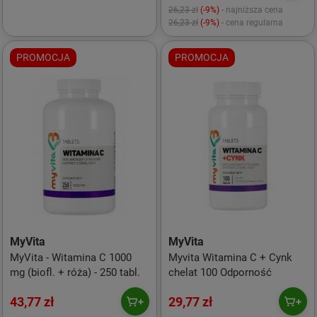
26,23 zł
(-9%)
- najniższa cena
26,23 zł
(-9%)
- cena regularna
PROMOCJA
PROMOCJA
MyVita
MyVita
MyVita - Witamina C 1000
Myvita Witamina C + Cynk
mg (biofl. + róża) - 250 tabl.
chelat 100 Odporność
43,77 zł
29,77 zł