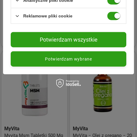
Analityczne pliki cookie
MyVita
MyVita
Reklamowe pliki cookie
Myvita Witamina D3 400 Iu-
Myvita Maść Żywokostowa
2000 Iu 30 Ml
Forte 50 ml
26,36 zł
15,75 zł
Potwierdzam wszystkie
Potwierdzam wybrane
MyVita
MyVita
Myvita Msm Tabletki 500 Mg
MyVita − Olej z oregano − 20