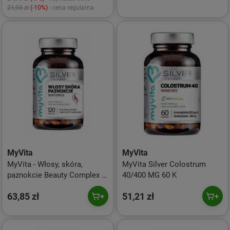
21,93 zł
(-10%)
- cena regularna
MyVita
MyVita
MyVita - Włosy, skóra,
MyVita Silver Colostrum
paznokcie Beauty Complex -
40/400 MG 60 K
Silver Pro Complex, 120
63,85 zł
51,21 zł
kaps.