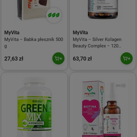
MyVita
MyVita
MyVita − Babka płesznik 500
MyVita − Silver Kolagen
g
Beauty Complex − 120
kapsułek
27,63 zł
63,70 zł