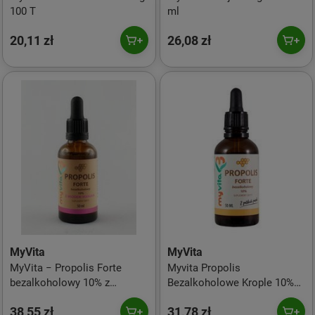
100 T
ml
20,11 zł
26,08 zł
MyVita
MyVita
MyVita − Propolis Forte
Myvita Propolis
bezalkoholowy 10% z
Bezalkoholowe Krople 10%
miodem Manuka − 50 ml
50 Ml
38,55 zł
31,78 zł