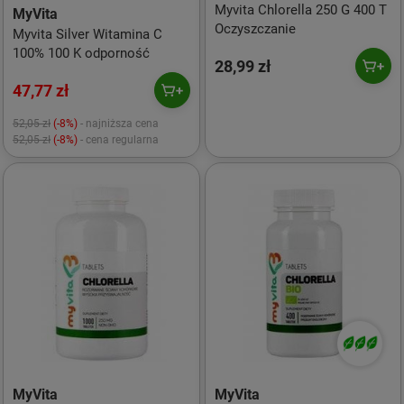
Myvita Chlorella 250 G 400 T
MyVita
Oczyszczanie
Myvita Silver Witamina C
100% 100 K odporność
28,99 zł
47,77 zł
52,05 zł
(-8%)
- najniższa cena
52,05 zł
(-8%)
- cena regularna
MyVita
MyVita