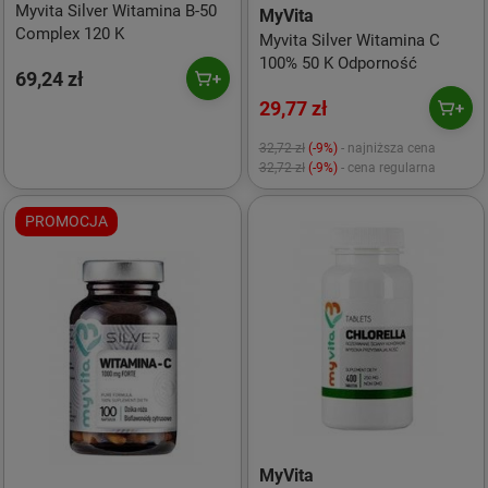
Myvita Silver Witamina B-50
MyVita
Complex 120 K
Myvita Silver Witamina C
100% 50 K Odporność
69,24 zł
29,77 zł
32,72 zł
(-9%)
- najniższa cena
32,72 zł
(-9%)
- cena regularna
PROMOCJA
MyVita