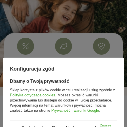
Promocje tylko dla
Nowości przed
Rezygnacja w każdej
subskrybentów
premierą
chwili
Konfiguracja zgód
Dbamy o Twoją prywatność
Sklep korzysta z plików cookie w celu realizacji usług zgodnie z
Polityką dotyczącą cookies
. Możesz określić warunki
przechowywania lub dostępu do cookie w Twojej przeglądarce.
Więcej informacji na temat warunków i prywatności można
REGULAMINY
znaleźć także na stronie
Prywatność i warunki Google
.
SPRAWDŹ NAS
Zawsze