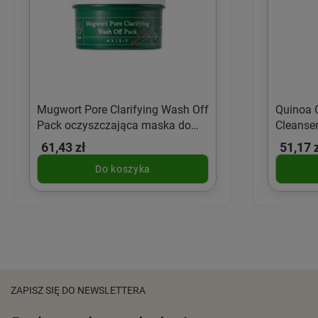
Mugwort Pore Clarifying Wash Off
Quinoa 
Pack oczyszczająca maska do
Cleanse
twarzy z bylicą 100ml
mycia t
61,43 zł
51,17 
Do koszyka
ZAPISZ SIĘ DO NEWSLETTERA