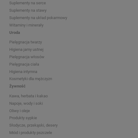
Suplementy na serce
Suplementy na stawy
Suplementy na układ pokarmowy
Witaminy i minerały
Uroda
Pielęgnacja twarzy
Higiena jamy ustnej
Pielęgnacja włosów
Pielęgnacja ciała
Higiena intymna
Kosmetyki dla mężczyzn
Żywność
Kawa, herbata i kakao
Napoje, wody i soki
Oliwy i oleje
Produkty sypkie
Słodycze, przekąski, desery
Miód i produkty pszczele