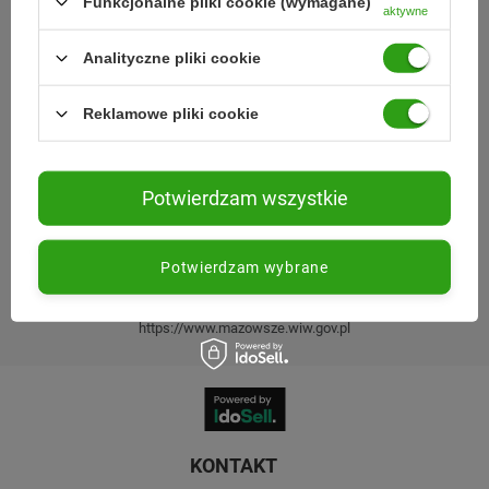
Funkcjonalne pliki cookie (wymagane)
aktywne
MOJE ZAMÓWIENIE
Analityczne pliki cookie
Reklamowe pliki cookie
Potwierdzam wszystkie
Potwierdzam wybrane
Wojewódzki Inspektorat Weterynarii w Siedlcach
ul. Kazimierzowska 29, 08-110 Siedlce
https://www.mazowsze.wiw.gov.pl
KONTAKT