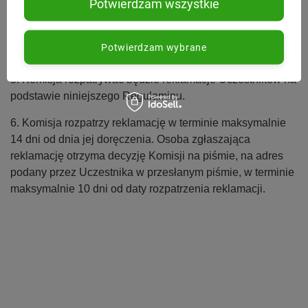
Potwierdzam wszystkie
1 nie będą rozpatrywane.
4. Reklamacje rozpatrywane będą przez Komisję
Potwierdzam wybrane
Konkursową.
5. Komisja rozpatrywać będzie reklamacje Uczestników na
podstawie niniejszego Regulaminu.
6. Komisja rozpatrzy reklamację w terminie maksymalnie
14 dni od dnia jej doręczenia. Osoba zgłaszająca
reklamację otrzyma decyzję Komisji na piśmie, na adres
podany przez Uczestnika w przesłanym piśmie, w terminie
maksymalnie 10 dni od daty rozpatrzenia reklamacji.