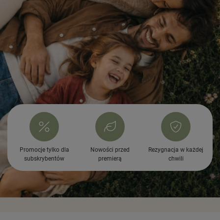
Promocje tylko dla
Nowości przed
Rezygnacja w każdej
subskrybentów
premierą
chwili