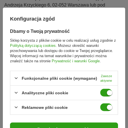
Andrzeja Krzyckiego 6, 02-052 Warszawa lub pod
adresem poczty elektronicznej: bok@nabea.pl
Konfiguracja zgód
§5 REKLAMACJE
Dbamy o Twoją prywatność
1. Wszelkie reklamacje dotyczące Konkursu Uczestnicy
Sklep korzysta z plików cookie w celu realizacji usług zgodnie z
powinni zgłaszać w formie pisemnej, na adres siedziby
Polityką dotyczącą cookies
. Możesz określić warunki
Organizatora. Reklamacja powinna zawierać nazwę
przechowywania lub dostępu do cookie w Twojej przeglądarce.
Konkursu, czyli imię i nazwisko Uczestnika zgłaszającego
Więcej informacji na temat warunków i prywatności można
znaleźć także na stronie
Prywatność i warunki Google
.
reklamację, nick na portalu społecznościowym Facebook,
opis i powód reklamacji oraz adres zwrotny, na który
Organizator wyśle odpowiedź. Reklamacja pisemna
Zawsze
Funkcjonalne pliki cookie (wymagane)
aktywne
powinna zostać własnoręcznie podpisana przez
Uczestnika, pod rygorem jej nieważności.
Analityczne pliki cookie
2. Uczestnicy uprawnieni są do składania reklamacji w
terminie 30 dni od dnia upływu czasu trwania Konkursu.
Reklamowe pliki cookie
3. Reklamacje złożone po dacie wskazanej, jak również
reklamacje nie zawierające danych wskazanych w § 6 pkt.