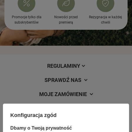
Promocje tylko dla
Nowości przed
Rezygnacja w każdej
subskrybentów
premierą
chwili
REGULAMINY
SPRAWDŹ NAS
MOJE ZAMÓWIENIE
Konfiguracja zgód
Dbamy o Twoją prywatność