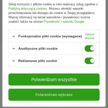
Sklep korzysta z plików cookie w celu realizacji usług zgodnie z
Polityką dotyczącą cookies
. Możesz określić warunki
przechowywania lub dostępu do cookie w Twojej przeglądarce.
Więcej informacji na temat warunków i prywatności można
znaleźć także na stronie
Prywatność i warunki Google
.
Wojewódzki Inspektorat Weterynarii w Siedlcach
ul. Kazimierzowska 29, 08-110 Siedlce
Zawsze
https://www.mazowsze.wiw.gov.pl
Funkcjonalne pliki cookie (wymagane)
aktywne
Analityczne pliki cookie
Reklamowe pliki cookie
KONTAKT
221 220 225
Potwierdzam wszystkie
bok@nabea.pl
Osmańska 12
,
02-823
Warszawa
Potwierdzam wybrane
ADRES ZWROTU