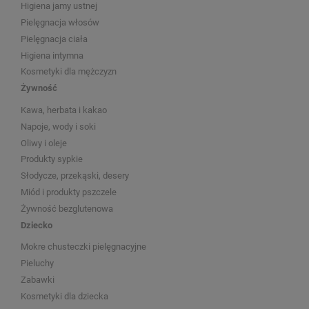
Higiena jamy ustnej
Pielęgnacja włosów
Pielęgnacja ciała
Higiena intymna
Kosmetyki dla mężczyzn
Żywność
Kawa, herbata i kakao
Napoje, wody i soki
Oliwy i oleje
Produkty sypkie
Słodycze, przekąski, desery
Miód i produkty pszczele
Żywność bezglutenowa
Dziecko
Mokre chusteczki pielęgnacyjne
Pieluchy
Zabawki
Kosmetyki dla dziecka