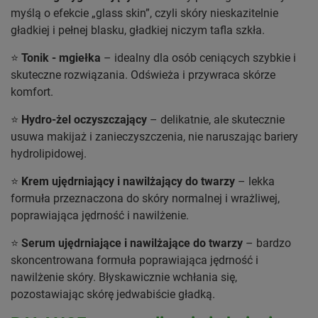
myślą o efekcie „glass skin”, czyli skóry nieskazitelnie
gładkiej i pełnej blasku, gładkiej niczym tafla szkła.
⭐
Tonik - mgiełka
– idealny dla osób ceniących szybkie i
skuteczne rozwiązania. Odświeża i przywraca skórze
komfort.
⭐
Hydro-żel oczyszczający
– delikatnie, ale skutecznie
usuwa makijaż i zanieczyszczenia, nie naruszając bariery
hydrolipidowej.
⭐
Krem ujędrniający i nawilżający do twarzy
– lekka
formuła przeznaczona do skóry normalnej i wrażliwej,
poprawiająca jędrność i nawilżenie.
⭐
Serum ujędrniające i nawilżające do twarzy
– bardzo
skoncentrowana formuła poprawiająca jędrność i
nawilżenie skóry. Błyskawicznie wchłania się,
pozostawiając skórę jedwabiście gładką.