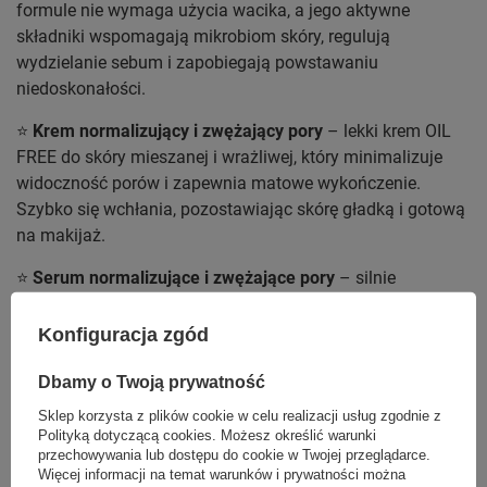
formule nie wymaga użycia wacika, a jego aktywne
składniki wspomagają mikrobiom skóry, regulują
wydzielanie sebum i zapobiegają powstawaniu
niedoskonałości.
⭐
Krem normalizujący i zwężający pory
– lekki krem OIL
FREE do skóry mieszanej i wrażliwej, który minimalizuje
widoczność porów i zapewnia matowe wykończenie.
Szybko się wchłania, pozostawiając skórę gładką i gotową
na makijaż.
⭐
Serum normalizujące i zwężające pory
– silnie
skoncentrowane serum, które natychmiastowo wygładza
skórę i zmniejsza widoczność porów. Dzięki lekkiej formule
Konfiguracja zgód
OIL FREE zapewnia komfortowe matowe wykończenie.
Dbamy o Twoją prywatność
EYE FUSION – dla pielęgnacji okolic
Sklep korzysta z plików cookie w celu realizacji usług zgodnie z
oczu
Polityką dotyczącą cookies
. Możesz określić warunki
przechowywania lub dostępu do cookie w Twojej przeglądarce.
Oczy to najbardziej delikatna strefa naszej twarzy, dlatego
Więcej informacji na temat warunków i prywatności można