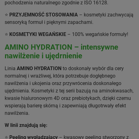
pochodzenia naturalnego zgodnie z ISO 16128.
⭐
PRZYJEMNOŚĆ STOSOWANIA
– kosmetyki zachwycają
sensoryką formuł i pięknymi zapachami.
⭐
KOSMETYKI WEGAŃSKIE
– 100% wegańskie formuły!
AMINO HYDRATION – intensywne
nawilżenie i ujędrnienie
Linia
AMINO HYDRATION
to doskonały wybór dla cery
normalnej i wrażliwej, która potrzebuje dogłębnego
nawilżenia i ukojenia oraz przywrócenia doskonałego
ujędrnienia. Kosmetyki z tej serii bazują na aminokwasach,
kwasie hialuronowym 4D oraz prebiotykach, dzięki czemu
wspierają barierę skórną i zapewniają długotrwały efekt
nawilżenia.
W linii znajdują się:
⭐
Peeling wygładzający
– kwasowy peeling stworzony z