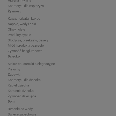
Higiena intymna
Kosmetyki dla mężczyzn
Żywność
Kawa, herbata i kakao
Napoje, wody i soki
Oliwy i oleje
Produkty sypkie
Słodycze, przekąski, desery
Miód i produkty pszczele
Żywność bezglutenowa
Dziecko
Mokre chusteczki pielęgnacyjne
Pieluchy
Zabawki
Kosmetyki dla dziecka
Kąpiel dziecka
Kamienie dziecka
Żywność dziecięca
Dom
Dzbanki do wody
Świece zapachowe