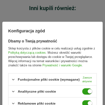
Inni kupili również:
Konfiguracja zgód
Dbamy o Twoją prywatność
Sklep korzysta z plików cookie w celu realizacji usług zgodnie z
Polityką dotyczącą cookies
. Możesz określić warunki
przechowywania lub dostępu do cookie w Twojej przeglądarce.
Więcej informacji na temat warunków i prywatności można
znaleźć także na stronie
Prywatność i warunki Google
.
Zawsze
Funkcjonalne pliki cookie (wymagane)
aktywne
Herbapol
Herbapol
Analityczne pliki cookie
Herbapol − Syrop z jeżówki
Herbapol − Syrop z porostu
− 100 ml
islandzkiego − 100 ml
Reklamowe pliki cookie