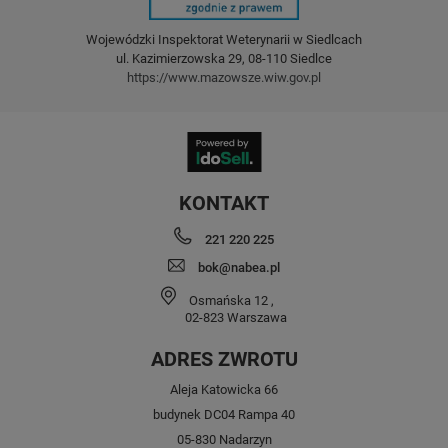
Wojewódzki Inspektorat Weterynarii w Siedlcach
ul. Kazimierzowska 29, 08-110 Siedlce
https://www.mazowsze.wiw.gov.pl
KONTAKT
221 220 225
bok@nabea.pl
Osmańska 12
,
02-823
Warszawa
ADRES ZWROTU
Aleja Katowicka 66
budynek DC04 Rampa 40
05-830 Nadarzyn