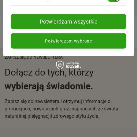
11,84 zł
11,69 zł
Szczegół
Potwierdzam wszystkie
Potwierdzam wybrane
ZAPISZ SIĘ DO NEWSLETTERA
Dołącz do tych, którzy
wybierają świadomie.
Zapisz się do newslettera i otrzymuj informacje o
promocjach, nowościach oraz inspiracjach ze świata
naturalnej pielęgnacjii zdrowego stylu życia.