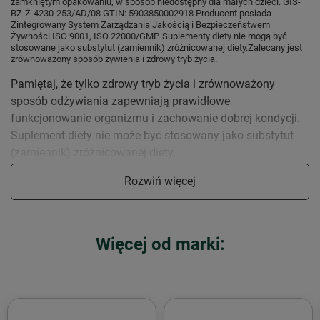
zamkniętym opakowaniu, w sposób niedostępny dla małych dzieci. GIS-
BŻ-Ż-4230-253/AD/08 GTIN: 5903850002918 Producent posiada
Zintegrowany System Zarządzania Jakością i Bezpieczeństwem
Żywności ISO 9001, ISO 22000/GMP. Suplementy diety nie mogą być
stosowane jako substytut (zamiennik) zróżnicowanej diety.Zalecany jest
zrównoważony sposób żywienia i zdrowy tryb życia.
Pamiętaj, że tylko zdrowy tryb życia i zrównoważony
sposób odżywiania zapewniają prawidłowe
funkcjonowanie organizmu i zachowanie dobrej kondycji.
Suplement diety nie może być stosowany jako substytut
(zamiennik) zróżnicowanej diety.
Produkt Herbapol − Syrop tymiankowy z wit. C − 100 ml Herbapol to
Rozwiń więcej
suplement diety. Nie może być stosowany jako substytut zróżnicowanej
diety. Pamiętaj o zrównoważonym sposobie żywienia i zdrowym trybie
życia.
Więcej od marki: