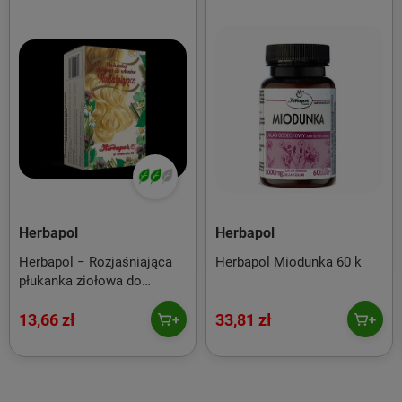
Herbapol
Herbapol
Herbapol − Rozjaśniająca
Herbapol Miodunka 60 k
płukanka ziołowa do
włosów − 54 g
13,66 zł
33,81 zł