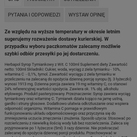
PYTANIA I ODPOWIEDZI
WYSTAW OPINIĘ
Ze względu na wyższe temperatury w okresie letnim
sugerujemy rozważenie dostawy kurierskiej. W
przypadku wyboru paczkomatów zalecamy możliwie
szybki odbiór przesyłki po jej dostarczeniu.
Herbapol Syrop Tymiankowy z Wit. C 100ml Suplement diety Zawartość
netto: 100ml Składniki: Cukier, woda, wyciąg z ziela tymianku - 10%,
witamina C - 0,1%, tymol. Zawartość wyciągu z ziela tymianku w
przeliczeniu na zalecaną do spożycia dzienną porcję syropu (tj. 3 łyżeczki)
wynosi 1913 mg. Dzienna porcja zawiera 19 mg witaminy C, co stanowi
24% referencyjnej wartości spożycia. Zawiera ok. 1% obj. alkoholu
etylowego. Produkt pasteryzowany. Przeznaczenie: Syrop zawiera wyciąg
tymiankowy oraz witaminę C. Tymianek działa kojąco na jamę ustną,
gardło i struny głosowe. Dodatkowo ułatwia odkrztuszanie oraz wspiera
odporność organizmu. Witamina C pomaga w prawidłowym
funkcjonowaniu układu odpornościowego oraz przyczynia się do
zmniejszenia uczucia zmęczenia i znużenia. Sposób użycia: Stosować po
rozcieńczeniu z niewielką ilością wody lub bez rozcieńczenia. Zaleca się
przyjmowanie po 1 łyżeczce (5ml) 3 razy dziennie. Nie przekraczać
zalecanej do spożycia dziennej porcji produktu. Przechowywać w