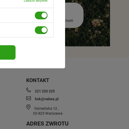
Zawsze aktywne
premierą
Rezygnacja w każdej chwili
KONTAKT
221 220 225
bok@nabea.pl
Osmańska 12
,
02-823
Warszawa
ADRES ZWROTU