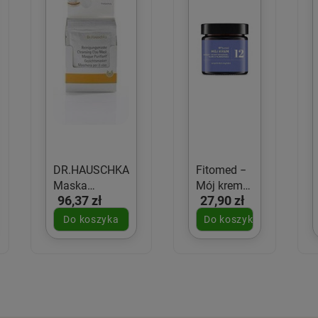
DR.HAUSCHKA
Fitomed −
Maska
Mój krem
96,37 zł
27,90 zł
oczyszczająca
nr 12
1 x 10g
matujący
Do koszyka
Do koszyka
do cery
mieszanej,
tłustej i
trądzikowej
− 55 g