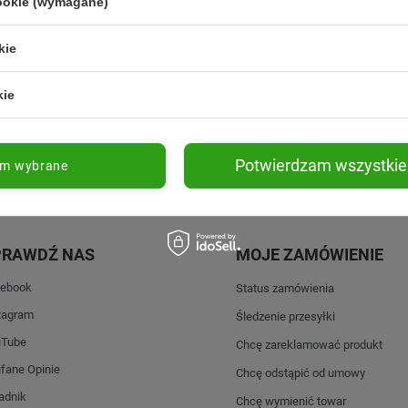
cookie (wymagane)
kie
Promocje tylko dla subskrybentów
Nowości przed 
kie
Potwierdzam wszystkie
am wybrane
PRAWDŹ NAS
MOJE ZAMÓWIENIE
ebook
Status zamówienia
tagram
Śledzenie przesyłki
uTube
Chcę zareklamować produkt
fane Opinie
Chcę odstąpić od umowy
adnik
Chcę wymienić towar