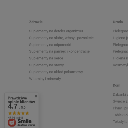
Zdrowie
Uroda
Suplementy na detoks organizmu
Pielęgnac
Suplementy na skórę, włosy i paznokcie
Higiena j
Suplementy na odporność
Pielęgna
Suplementy na pamięć i koncentrację
Pielęgnac
Suplementy na serce
Higiena 
Suplementy na stawy
Kosmetyk
Suplementy na układ pokarmowy
Witaminy i minerały
Dom
Dzbanki 
Prawdziwe
Świece 
opinie klientów
4.7
/ 5.0
Płyny i p
Tableki 
4344 opinii
Tekstyli