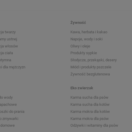
Żywność
ja twarzy
Kawa, herbata i kakao
amy ustnej
Napoje, wody i soki
cja włosów
Oliwy i oleje
ja ciała
Produkty sypkie
intymna
Słodycze, przekąski, desery
i dla mężczyzn
Miód i produkty pszczele
Żywność bezglutenowa
Eko zwierzak
do wody
Karma sucha dla psów
zapachowe
Karma sucha dla kotów
roszki do prania
Karma mokra dla kotów
do zmywarki
Karma mokra dla psów
a domowe
Odżywki i witaminy dla psów