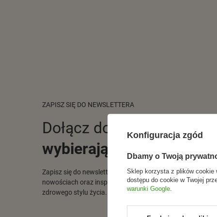
ZAPISZ SIĘ DO NEWSLETTERA
Dołącz do tych, którzy
Konfiguracja zgód
wybierają świadomie.
Dbamy o Twoją prywatn
Sklep korzysta z plików cookie 
Zapisz się do newslettera i otrzymuj informacje o promocj
dostępu do cookie w Twojej prz
nowościach oraz inspiracjach ze świata naturalnej pielęgna
warunki Google
.
zdrowego stylu życia.