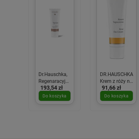
Dr.Hauschka,
DR.HAUSCHKA
Regenaracyjny
Krem z róży na
193,54 zł
91,66 zł
krem na dzien,
dzień 30ml
40ml
Do koszyka
Do koszyka