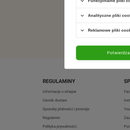
Funkcjonalne pliki 
Analityczne pliki coo
Reklamowe pliki coo
Potwierdz
REGULAMINY
S
Informacje o sklepie
Fac
Cennik dostaw
Ins
Sposoby płatności i prowizje
Yo
Regulamin
Zau
Polityka prywatności
Por