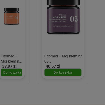
Fitomed −
Fitomed − Mój krem nr
Mój krem nr
05
37,97 zł
40,57 zł
02 do cery
przeciwzmarszczkowy
wrażliwej i
do cery dojrzałej − 55
Do koszyka
Do koszyka
naczynkowej
g
− 55 g