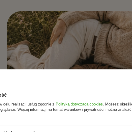
ość
w celu realizacji usług zgodnie z
Polityką dotyczącą cookies
. Możesz określi
ach,
eglądarce. Więcej informacji na temat warunków i prywatności można znaleźć
cjii